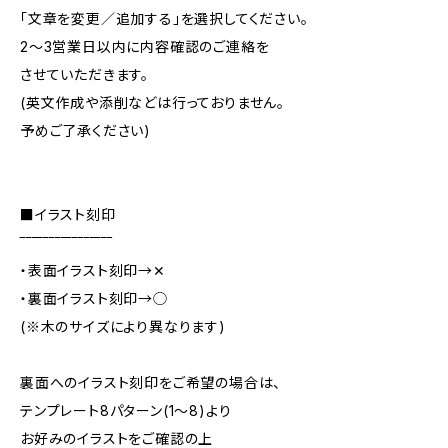
「文章を変更／追加する」を選択してください。
2〜3営業日以内に内容確認のご連絡を
させていただきます。
(英文作成や添削などは行っておりません。
予めご了承ください)
■イラスト刻印
‾‾‾‾‾‾‾‾‾‾‾‾‾‾‾‾
・表面イラスト刻印→✕
・裏面イラスト刻印→◯
(※木のサイズにより異なります)
裏面へのイラスト刻印をご希望の場合は、
テンプレート8パターン(1〜8)より
お好みのイラストをご確認の上