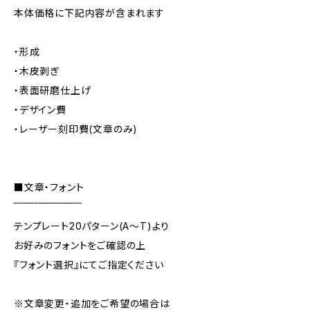
本体価格に下記内容が含まれます
・形成
・木皮剥ぎ
・表面研磨仕上げ
・デザイン費
・レーザー刻印費(文章のみ)
■文章・フォント
‾‾‾‾‾‾‾‾‾‾‾‾‾‾‾‾‾
テンプレート20パターン(A〜T)より
お好みのフォントをご確認の上
『フォント選択』にてご指定ください
※文章変更・追加をご希望の場合は