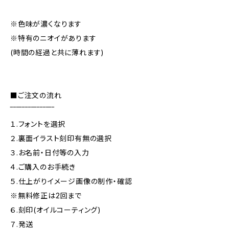
※色味が濃くなります
※特有のニオイがあります
(時間の経過と共に薄れます)
■ご注文の流れ
‾‾‾‾‾‾‾‾‾‾‾‾‾‾‾
１.フォントを選択
２.裏面イラスト刻印有無の選択
３.お名前・日付等の入力
４.ご購入のお手続き
５.仕上がりイメージ画像の制作・確認
※無料修正は2回まで
６.刻印(オイルコーティング)
７.発送