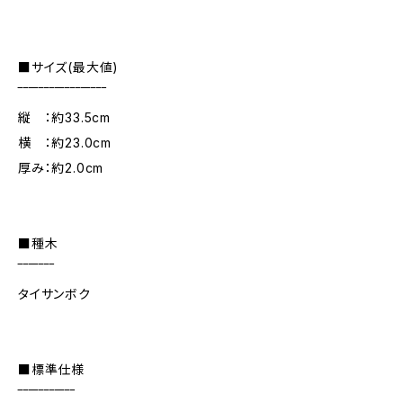
■サイズ(最大値)
‾‾‾‾‾‾‾‾‾‾‾‾‾‾‾‾‾
縦 ：約33.5cm
横 ：約23.0cm
厚み：約2.0cm
■種木
‾‾‾‾‾‾‾
タイサンボク
■標準仕様
‾‾‾‾‾‾‾‾‾‾‾