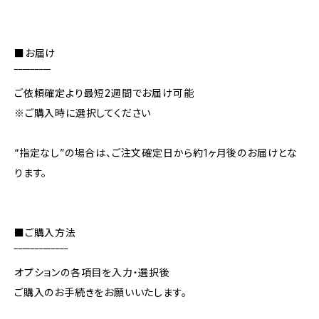
■お届け
‾‾‾‾‾‾‾‾‾
ご依頼確定より最短2週間でお届け可能
※ご購入時に選択してください
“指定なし”の場合は、ご注文確定日から約1ヶ月後のお届けとな
ります。
■ご購入方法
‾‾‾‾‾‾‾‾‾‾‾‾‾
オプションの各項目を入力・選択後
ご購入のお手続きをお願いいたします。