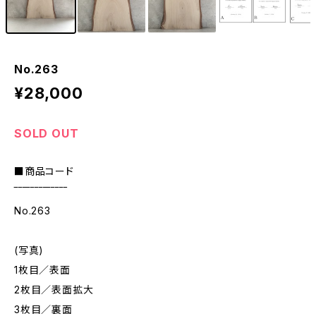
No.263
¥28,000
SOLD OUT
■商品コード
‾‾‾‾‾‾‾‾‾‾‾‾‾
No.263
(写真)
1枚目／表面
2枚目／表面拡大
3枚目／裏面